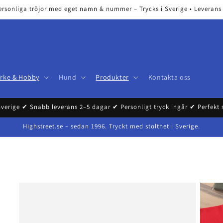
ersonliga tröjor med eget namn & nummer – Trycks i Sverige • Leverans 2
Yrke & Hobby
Hund
Produkter
Kontakta oss
Sverige ✔ Snabb leverans 2–5 dagar ✔ Personligt tryck ingår ✔ Perfekt
Highstreet.se – sedan 1996. Tryckt med stolthet i Sverige.