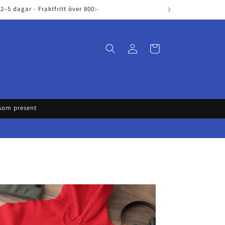
–5 dagar - Fraktfritt över 800:-
Log
Cart
in
 som present