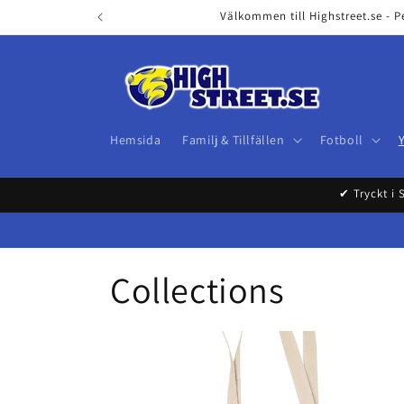
Skip to
Välkommen till Highstreet.se - P
content
Hemsida
Familj & Tillfällen
Fotboll
✔ Tryckt i 
Collections