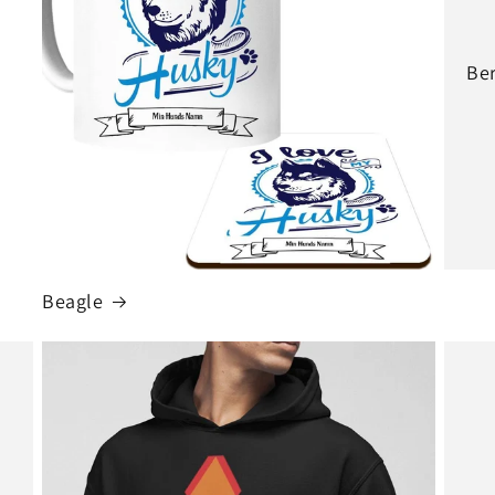
Be
Beagle