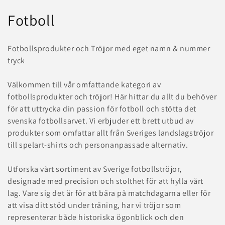
C
Fotboll
o
Fotbollsprodukter och Tröjor med eget namn & nummer
l
tryck
l
Välkommen till vår omfattande kategori av
e
fotbollsprodukter och tröjor! Här hittar du allt du behöver
för att uttrycka din passion för fotboll och stötta det
c
svenska fotbollsarvet. Vi erbjuder ett brett utbud av
t
produkter som omfattar allt från Sveriges landslagströjor
till spelart-shirts och personanpassade alternativ.
i
Utforska vårt sortiment av Sverige fotbollströjor,
o
designade med precision och stolthet för att hylla vårt
n
lag. Vare sig det är för att bära på matchdagarna eller för
att visa ditt stöd under träning, har vi tröjor som
:
representerar både historiska ögonblick och den