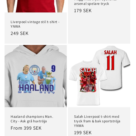
arsenal spelare tryck
Regular
179 SEK
price
Liverpool vintage stil t-shirt -
YNWA
Regular
249 SEK
price
Haaland champions Man.
Salah Liverpool t-shirt med
City - Ask grå huvtröja
tryck fram & bak sportströja
YNWA
Regular
From 399 SEK
Regular
199 SEK
price