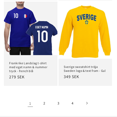
Frankrike Landslag t-shirt
Sverige sweatshirt tröja
med eget namn & nummer
Sweden logo & text fram - Gul
tryck - french blå
Regular
349 SEK
Regular
279 SEK
price
price
1
2
3
4