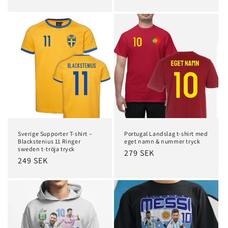
price
Sverige Supporter T-shirt –
Portugal Landslag t-shirt med
Blackstenius 11 Ringer
eget namn & nummer tryck
sweden t-tröja tryck
Regular
279 SEK
Regular
249 SEK
price
price