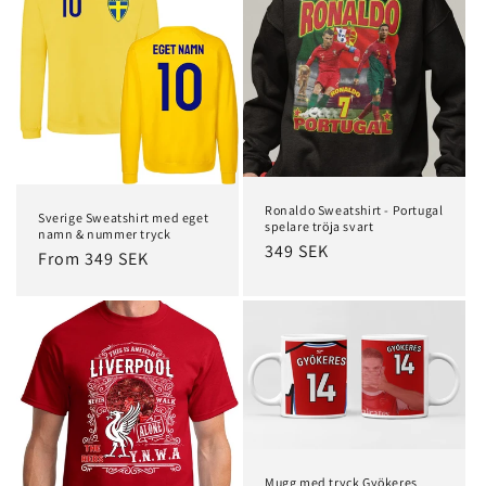
Ronaldo Sweatshirt - Portugal
Sverige Sweatshirt med eget
spelare tröja svart
namn & nummer tryck
Regular
349 SEK
Regular
From 349 SEK
price
price
Mugg med tryck Gyökeres