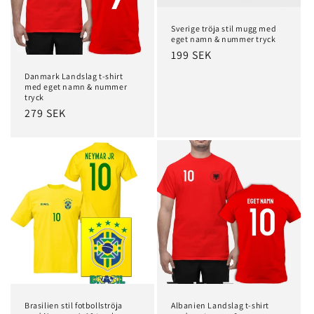
Sverige tröja stil mugg med
eget namn & nummer tryck
Regular
199 SEK
price
Danmark Landslag t-shirt
med eget namn & nummer
tryck
Regular
279 SEK
price
Brasilien stil fotbollströja
Albanien Landslag t-shirt