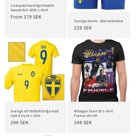
Liverpool huvtröja Hoodie
Sweatshirt 1892 t-shirt
Regular
From 379 SEK
Sverige shorts - Barnstorlekar
price
Regular
229 SEK
price
Sverige stil fotbollströja med
Mbappe Svart 10 t-shirt
Isak 9 tryck t-shirt
France stil VM
Regular
299 SEK
Regular
249 SEK
price
price