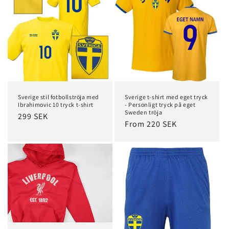
Sverige stil fotbollströja med
Sverige t-shirt med eget tryck
Ibrahimovic 10 tryck t-shirt
- Personligt tryck på eget
Sweden tröja
Regular
299 SEK
Regular
From 220 SEK
price
price