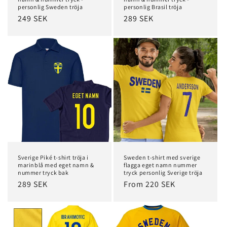
personlig Sweden tröja
personlig Brasil tröja
Regular
249 SEK
Regular
289 SEK
price
price
Sverige Piké t-shirt tröja i
Sweden t-shirt med sverige
marinblå med eget namn &
flagga eget namn nummer
nummer tryck bak
tryck personlig Sverige tröja
Regular
289 SEK
Regular
From 220 SEK
price
price