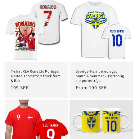
T-shirt REA Ronaldo Portugal
Sverige T-shirt med eget
United sportströja tryck fram
namn & nummer – Personlig
& Bak
supportertröja
Regular
199 SEK
Regular
From 199 SEK
price
price