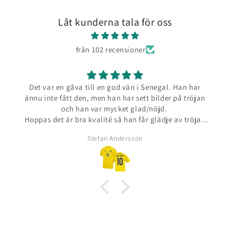
Låt kunderna tala för oss
från 102 recensioner
Det var en gåva till en god vän i Senegal. Han har
ännu inte fått den, men han har sett bilder på tröjan
och han var mycket glad/nöjd.
Hoppas det är bra kvalité så han får glädje av tröjan
under lång tid.
Stefan Andersson
Imponerad av leveransen från er, gick mycket snabbt,
tack.