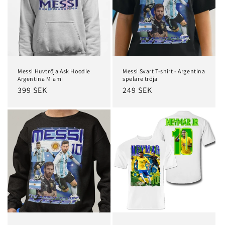
Messi Huvtröja Ask Hoodie
Messi Svart T-shirt - Argentina
Argentina Miami
spelare tröja
Regular
399 SEK
Regular
249 SEK
price
price