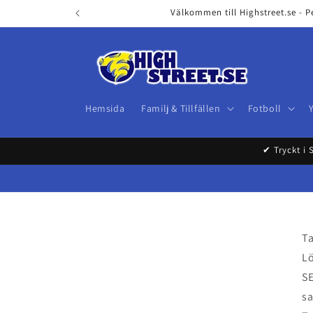
Skip to
Välkommen till Highstreet.se - P
content
Hemsida
Familj & Tillfällen
Fotboll
✔ Tryckt i 
Ta
L
SE
sa