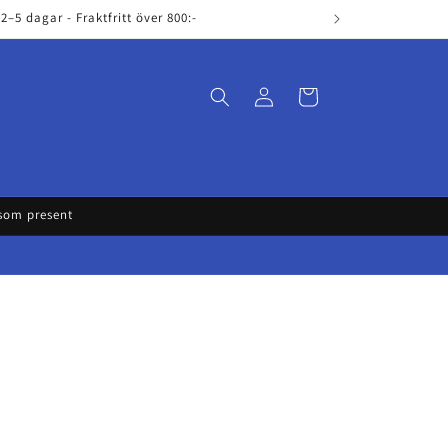
–5 dagar - Fraktfritt över 800:-
Log
Cart
in
 som present