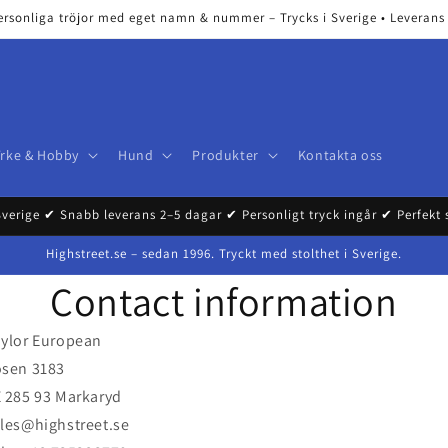
ersonliga tröjor med eget namn & nummer – Trycks i Sverige • Leverans 2
Yrke & Hobby
Hund
Produkter
Kontakta oss
Sverige ✔ Snabb leverans 2–5 dagar ✔ Personligt tryck ingår ✔ Perfekt
Highstreet.se – sedan 1996. Tryckt med stolthet i Sverige.
Contact information
ylor European
ösen 3183
 285 93 Markaryd
les@highstreet.se