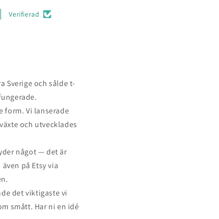
Verifierad
 Sverige och sålde t-
 fungerade.
te form. Vi lanserade
 växte och utvecklades
yder något — det är
s även på Etsy via
en.
nde det viktigaste vi
om smått. Har ni en idé