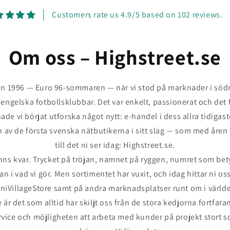
Customers rate us 4.9/5 based on 102 reviews.
Om oss – Highstreet.se
 1996 — Euro 96-sommaren — när vi stod på marknader i södra
n engelska fotbollsklubbar. Det var enkelt, passionerat och det
hade vi börjat utforska något nytt: e-handel i dess allra tidigas
av de första svenska nätbutikerna i sitt slag — som med åren
till det ni ser idag: Highstreet.se.
inns kvar. Trycket på tröjan, namnet på ryggen, numret som bet
n i vad vi gör. Men sortimentet har vuxit, och idag hittar ni os
niVillageStore samt på andra marknadsplatser runt om i värld
är det som alltid har skiljt oss från de stora kedjorna fortfara
rvice och möjligheten att arbeta med kunder på projekt stort s