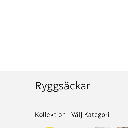
C
Ryggsäckar
o
l
Kollektion - Välj Kategori -