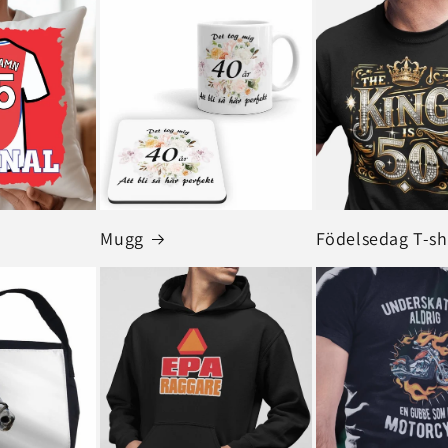
Mugg
Födelsedag T-sh