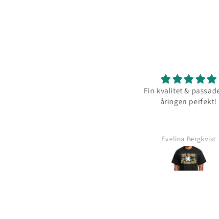
Toppen
Fin kvalitet & passade
åringen perfekt!
Isidor Klein
Evelina Bergkvist