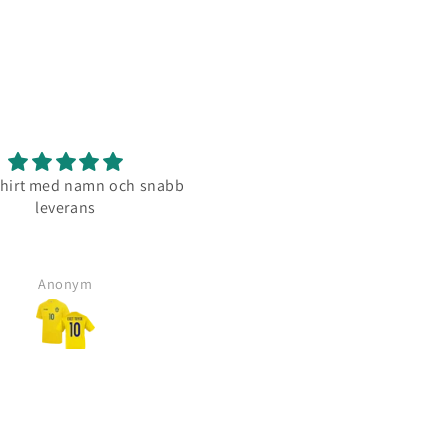
shirt med namn och snabb
Snygg och skön tröja.
leverans
Anonym
Jörgen Svensson