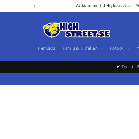
Skip to
Välkommen till Highstreet.se - P
content
Hemsida
Familj & Tillfällen
Fotboll
✔ Tryckt i 