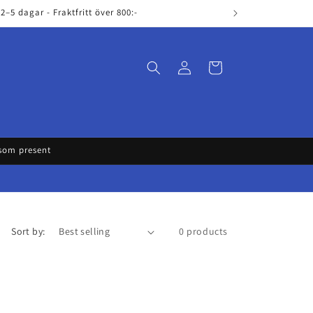
–5 dagar - Fraktfritt över 800:-
Log
Cart
in
 som present
Sort by:
0 products