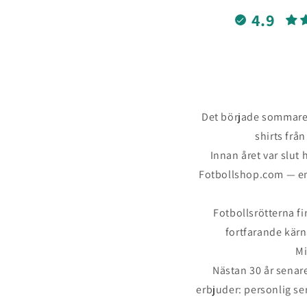
4.9
Det började sommaren
shirts frå
Innan året var slut 
Fotbollshop.com — en 
Fotbollsrötterna f
fortfarande kärna
Mi
Nästan 30 år senare 
erbjuder: personlig se