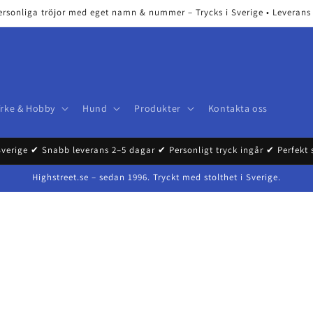
ersonliga tröjor med eget namn & nummer – Trycks i Sverige • Leverans 2
Yrke & Hobby
Hund
Produkter
Kontakta oss
Sverige ✔ Snabb leverans 2–5 dagar ✔ Personligt tryck ingår ✔ Perfekt
Highstreet.se – sedan 1996. Tryckt med stolthet i Sverige.