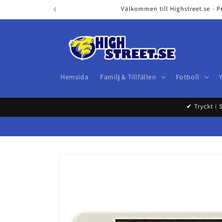
Skip to
Välkommen till Highstreet.se - P
content
Hemsida
Familj & Tillfällen
Fotboll
✔ Tryckt i 
Skip to
product
information