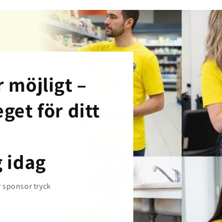
 möjligt –
get för ditt
g idag
r sponsor tryck