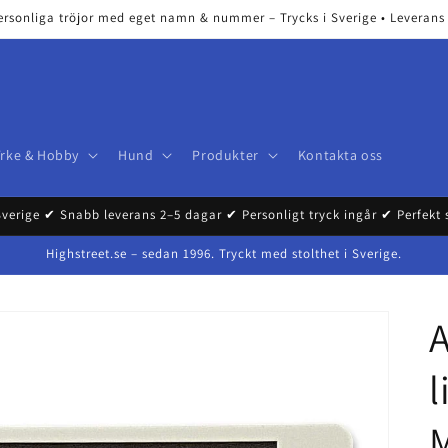
ersonliga tröjor med eget namn & nummer – Trycks i Sverige • Leverans 2
Yrke & Hobby
Hund
Produkter
Kontakta oss
Sverige ✔ Snabb leverans 2–5 dagar ✔ Personligt tryck ingår ✔ Perfekt
Highstreet.se – sedan 1996. Tryckt med stolthet i Sverige.
A
l