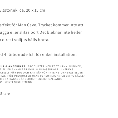
Man
Man
cave
cave
yltstorlek: ca. 20 x 15 cm
rfekt för Man Cave. Trycket kommer inte att
ugga eller slitas bort Det bleknar inte heller
 direkt solljus hålls borta.
d 4 förborrade hål för enkel installation.
TUR & ÅNGERRÄTT:
PRODUKTER MED EGET NAMN, NUMMER,
T ELLER ANNAN PERSONLIG ANPASSNING TILLVERKAS
CIELLT FÖR DIG OCH KAN DÄRFÖR INTE RETURNERAS ELLER
GRAS. FÖR PRODUKTER UTAN PERSONLIG ANPASSNING GÄLLER
TID 14 DAGARS ÅNGERRÄTT ENLIGT GÄLLANDE
NSUMENTLAGSTIFTNING.
Share