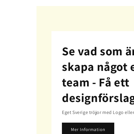
Se vad som är
skapa något e
team -
Få ett
designförsla
Eget Sverige tröjor med Logo elle
Mer Information