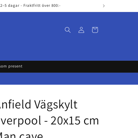
–5 dagar - Fraktfritt över 800:-
Log
Cart
in
 som present
nfield Vägskylt
iverpool - 20x15 cm
Man cave