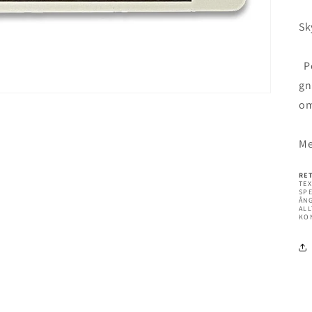
Sk
Pe
gn
om
Me
RE
TEX
SPE
ÅN
ALL
KO