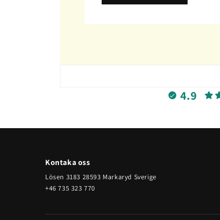
4.9
Kontaka oss
Lösen 3183 28593 Markaryd Sverige
+46 735 323 770