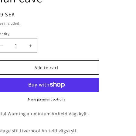
egular
49 SEK
ice
es included.
ntity
antity
Decrease
Increase
quantity
quantity
Add to cart
for
for
Anfield
Anfield
Vägskylt
Vägskylt
liverpool
liverpool
More payment options
-
-
tal Warning aluminium Anfield Vägskylt -
20x15
20x15
cm
cm
ntage stil Liverpool Anfield vägskylt