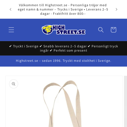
Skip to
Välkommen till Highstreet.se - Personliga tröjor med
content
eget namn & nummer – Trycks i Sverige • Leverans 2–5
dagar - Fraktfritt över 800:-
Cart
✔ Tryckt i Sverige ✔ Snabb leverans 2–5 dagar ✔ Personligt tryck
ingår ✔ Perfekt som present
Highstreet.se – sedan 1996. Tryckt med stolthet i Sverige.
Skip to
product
information