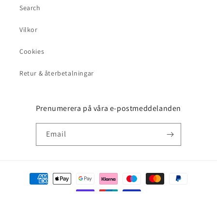
Search
Vilkor
Cookies
Retur & återbetalningar
Prenumerera på våra e-postmeddelanden
Email
Payment
methods
© 2026,
Highstreet.se
Powered by Shopify
Refund policy
Privacy policy