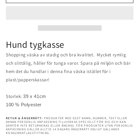
Boston
Boston
Terrier
Terrier
tygkasse
tygkasse
hund
hund
Hund tygkasse
shopping
shopping
Shopping väska av stadig och bra kvalitet. Mycket rymlig
väska
väska
och slittålig, håller för tunga varor. Spara på miljön och bär
Tote
Tote
hem det du handlar i denna fina väska istället för i
bag
bag
plast/papperskassar!
Storlek:
39 x 41cm
100 % Polyester
RETUR & ÅNGERRÄTT:
PRODUKTER MED EGET NAMN, NUMMER, TEXT ELLER
ANNAN PERSONLIG ANPASSNING TILLVERKAS SPECIELLT FÖR DIG OCH KAN
DÄRFÖR INTE RETURNERAS ELLER ÅNGRAS. FÖR PRODUKTER UTAN PERSONLIG
ANPASSNING GÄLLER ALLTID 14 DAGARS ÅNGERRÄTT ENLIGT GÄLLANDE
KONSUMENTLAGSTIFTNING.