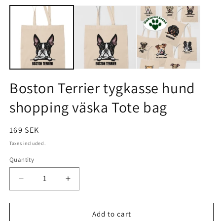
Open
O
media
m
1
2
in
i
modal
m
Boston Terrier tygkasse hund
shopping väska Tote bag
Regular
169 SEK
price
Taxes included.
Quantity
Quantity
Decrease
Increase
quantity
quantity
Add to cart
for
for