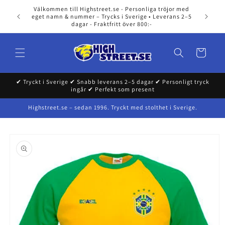
Skip to
Välkommen till Highstreet.se - Personliga tröjor med
content
eget namn & nummer – Trycks i Sverige • Leverans 2–5
dagar - Fraktfritt över 800:-
Cart
✔ Tryckt i Sverige ✔ Snabb leverans 2–5 dagar ✔ Personligt tryck
ingår ✔ Perfekt som present
Highstreet.se – sedan 1996. Tryckt med stolthet i Sverige.
Skip to
product
information