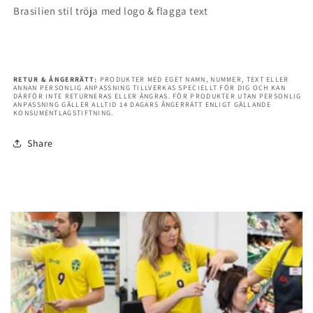
Brasilien stil tröja med logo & flagga text
-
-
Gul
Gul
grön
grön
RETUR & ÅNGERRÄTT:
PRODUKTER MED EGET NAMN, NUMMER, TEXT ELLER
ANNAN PERSONLIG ANPASSNING TILLVERKAS SPECIELLT FÖR DIG OCH KAN
DÄRFÖR INTE RETURNERAS ELLER ÅNGRAS. FÖR PRODUKTER UTAN PERSONLIG
ANPASSNING GÄLLER ALLTID 14 DAGARS ÅNGERRÄTT ENLIGT GÄLLANDE
KONSUMENTLAGSTIFTNING.
Share