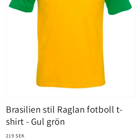
Open
Brasilien stil Raglan fotboll t-
media
1
shirt - Gul grön
in
modal
Regular
219 SEK