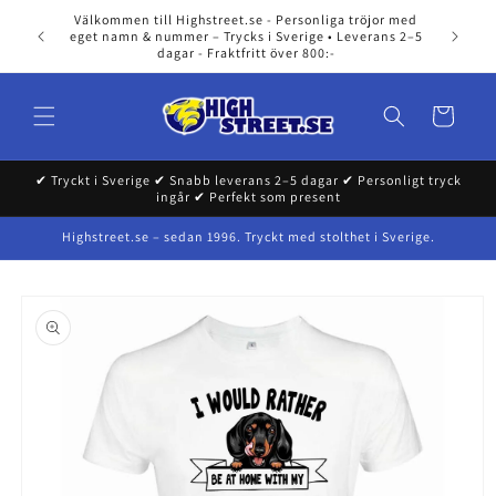
Skip to
Välkommen till Highstreet.se - Personliga tröjor med
content
eget namn & nummer – Trycks i Sverige • Leverans 2–5
dagar - Fraktfritt över 800:-
Cart
✔ Tryckt i Sverige ✔ Snabb leverans 2–5 dagar ✔ Personligt tryck
ingår ✔ Perfekt som present
Highstreet.se – sedan 1996. Tryckt med stolthet i Sverige.
Skip to
product
information