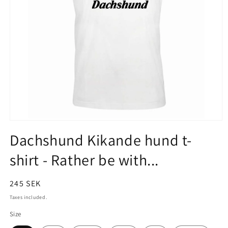
Open
Dachshund Kikande hund t-
media
1
shirt - Rather be with...
in
modal
Regular
245 SEK
price
Taxes included.
Size