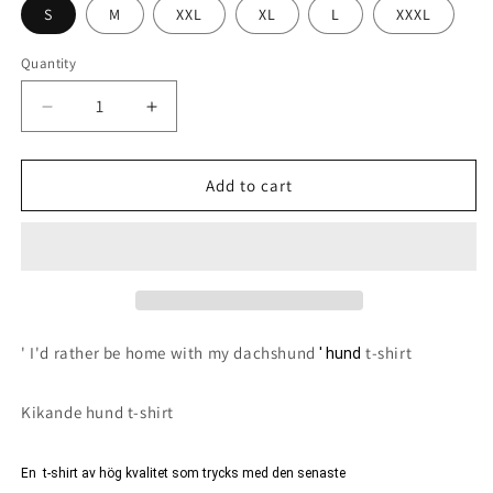
S
M
XXL
XL
L
XXXL
Quantity
Quantity
Decrease
Increase
quantity
quantity
Add to cart
for
for
Dachshund
Dachshund
Kikande
Kikande
hund
hund
t-
t-
' I'd rather be home with my dachshund
t-shirt
' hund
shirt
shirt
-
-
Kikande hund t-shirt
Rather
Rather
be
be
En t-shirt av hög kvalitet som trycks med den senaste