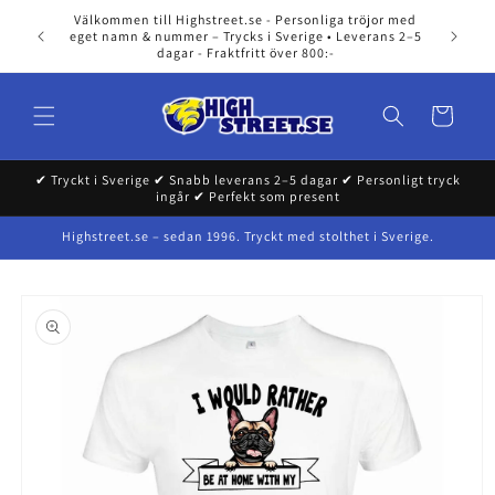
Skip to
Välkommen till Highstreet.se - Personliga tröjor med
content
eget namn & nummer – Trycks i Sverige • Leverans 2–5
dagar - Fraktfritt över 800:-
Cart
✔ Tryckt i Sverige ✔ Snabb leverans 2–5 dagar ✔ Personligt tryck
ingår ✔ Perfekt som present
Highstreet.se – sedan 1996. Tryckt med stolthet i Sverige.
Skip to
product
information