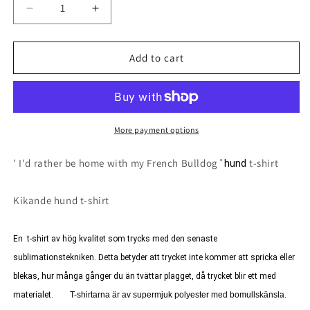
Decrease
Increase
quantity
quantity
Add to cart
for
for
French
French
Bulldog
Bulldog
Kikande
Kikande
More payment options
hund
hund
' I'd rather be home with my French Bulldog
t-shirt
' hund
t-
t-
shirt
shirt
Kikande hund t-shirt
-
-
Rather
Rather
En t-shirt av hög kvalitet som trycks med den senaste
sublimationstekniken. Detta betyder att trycket inte kommer att spricka eller
be
be
blekas, hur många gånger du än tvättar plagget, då trycket blir ett med
with...
with...
materialet.
T-shirtarna är av supermjuk polyester med bomullskänsla.