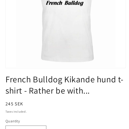
Open
French Bulldog Kikande hund t-
media
1
shirt - Rather be with...
in
modal
Regular
245 SEK
price
Taxes included.
Quantity
Quantity