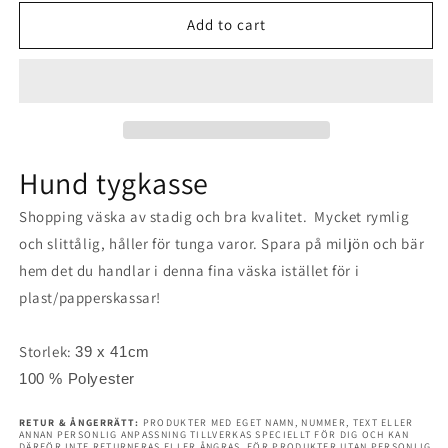
Add to cart
for
for
Great
Great
Dane
Dane
Grand
Grand
danois
danois
Hund tygkasse
tygkasse
tygkasse
Shopping väska av stadig och bra kvalitet. Mycket rymlig
hund
hund
och slittålig, håller för tunga varor. Spara på miljön och bär
shopping
shopping
hem det du handlar i denna fina väska istället för i
väska
väska
plast/papperskassar!
Tote
Tote
bag
bag
Storlek:
39 x 41cm
100 % Polyester
RETUR & ÅNGERRÄTT:
PRODUKTER MED EGET NAMN, NUMMER, TEXT ELLER
ANNAN PERSONLIG ANPASSNING TILLVERKAS SPECIELLT FÖR DIG OCH KAN
DÄRFÖR INTE RETURNERAS ELLER ÅNGRAS. FÖR PRODUKTER UTAN PERSONLIG