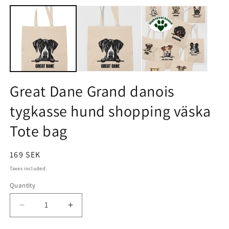
Open
O
media
m
1
2
in
i
modal
m
Great Dane Grand danois
tygkasse hund shopping väska
Tote bag
Regular
169 SEK
price
Taxes included.
Quantity
Quantity
Decrease
Increase
quantity
quantity