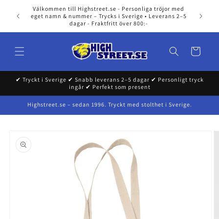
Skip to
Välkommen till Highstreet.se - Personliga tröjor med
content
eget namn & nummer – Trycks i Sverige • Leverans 2–5
dagar - Fraktfritt över 800:-
Cart
✔ Tryckt i Sverige ✔ Snabb leverans 2–5 dagar ✔ Personligt tryck
ingår ✔ Perfekt som present
Highstreet.se – sedan 1996. Tryckt med stolthet i Sverige.
Skip to
product
information