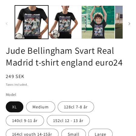
O
m
2
i
m
Jude Bellingham Svart Real
Madrid t-shirt england euro24
Regular
249 SEK
price
Taxes included.
Model
XL
Medium
128cl 7-8 år
140cl 9-11 år
152cl 12 - 13 år
164cl youth 14-15år
Small
Large