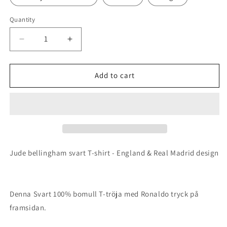
Quantity
Quantity
Decrease
Increase
quantity
quantity
Add to cart
for
for
Jude
Jude
Bellingham
Bellingham
Svart
Svart
Real
Real
Jude bellingham svart T-shirt - England & Real Madrid design
Madrid
Madrid
t-
t-
shirt
shirt
Denna Svart 100% bomull T-tröja med Ronaldo tryck på
framsidan.
england
england
euro24
euro24