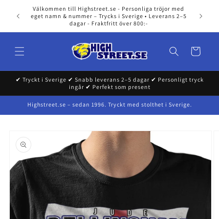
Skip to
Välkommen till Highstreet.se - Personliga tröjor med
content
eget namn & nummer – Trycks i Sverige • Leverans 2–5
dagar - Fraktfritt över 800:-
Cart
✔ Tryckt i Sverige ✔ Snabb leverans 2–5 dagar ✔ Personligt tryck
ingår ✔ Perfekt som present
Highstreet.se – sedan 1996. Tryckt med stolthet i Sverige.
Skip to
product
information