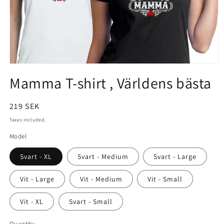
Open
Mamma T-shirt , Världens bästa
media
1
Regular
219 SEK
in
price
Taxes included.
modal
Model
Svart - XL
Svart - Medium
Svart - Large
Vit - Large
Vit - Medium
Vit - Small
Vit - XL
Svart - Small
Quantity