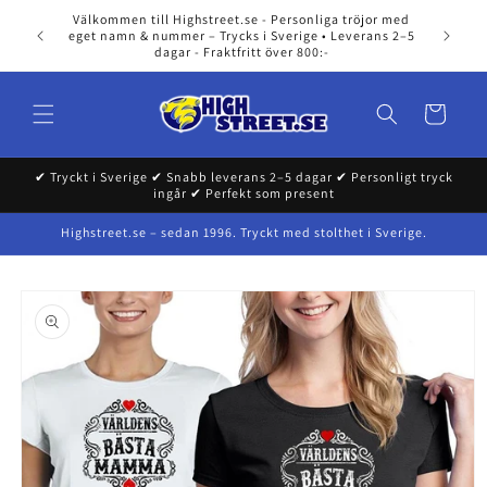
Skip to
Välkommen till Highstreet.se - Personliga tröjor med
content
eget namn & nummer – Trycks i Sverige • Leverans 2–5
dagar - Fraktfritt över 800:-
Cart
✔ Tryckt i Sverige ✔ Snabb leverans 2–5 dagar ✔ Personligt tryck
ingår ✔ Perfekt som present
Highstreet.se – sedan 1996. Tryckt med stolthet i Sverige.
Skip to
product
information