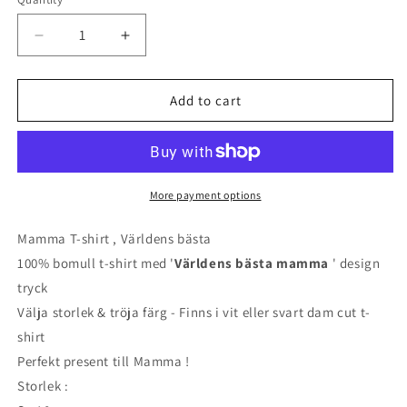
Quantity
Decrease
Increase
quantity
quantity
Add to cart
for
for
Mamma
Mamma
T-
T-
shirt
shirt
More payment options
,
,
Mamma T-shirt , Världens bästa
Världens
Världens
100% bomull t-shirt med '
Världens bästa mamma
' design
bästa
bästa
tryck
Välja storlek & tröja färg - Finns i vit eller svart dam cut t-
shirt
Perfekt present till Mamma !
Storlek :