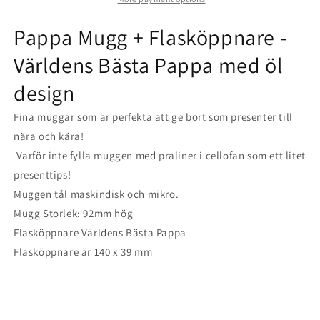
Flasköppnare
Flasköppnare
Pappa Mugg + Flasköppnare -
med
med
Världens Bästa Pappa med öl
öl
öl
design
design
design
-
-
Fina muggar som är perfekta att ge bort som presenter till
Världens
Världens
nära och kära!
Varför inte fylla muggen med praliner i cellofan som ett litet
Bästa
Bästa
presenttips!
Pappa
Pappa
Muggen tål maskindisk och mikro.
Mugg Storlek: 92mm hög
Flasköppnare Världens Bästa Pappa
Flasköppnare är 140 x 39 mm