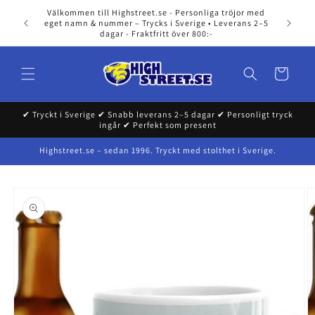
Skip to
Välkommen till Highstreet.se - Personliga tröjor med
content
eget namn & nummer – Trycks i Sverige • Leverans 2–5
dagar - Fraktfritt över 800:-
Cart
✔ Tryckt i Sverige ✔ Snabb leverans 2–5 dagar ✔ Personligt tryck
ingår ✔ Perfekt som present
Highstreet.se – sedan 1996. Tryckt med stolthet i Sverige.
Skip to
product
information