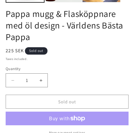
Pappa mugg & Flasköppnare
med öl design - Världens Bästa
Pappa
Regular
225 SEK
Sold out
price
Taxes included.
Quantity
Quantity
Decrease
Increase
quantity
quantity
Sold out
for
for
Pappa
Pappa
mugg
mugg
&amp;
&amp;
More payment options