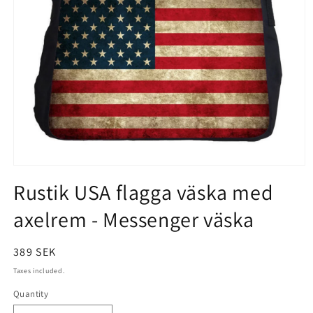
Open
Rustik USA flagga väska med
media
1
axelrem - Messenger väska
in
modal
Regular
389 SEK
price
Taxes included.
Quantity
Quantity