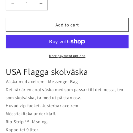
Decrease
Increase
quantity
quantity
Add to cart
for
for
Rustik
Rustik
USA
USA
flagga
flagga
More payment options
väska
väska
USA Flagga skolväska
med
med
Väska med axelrem - Messenger Bag
axelrem
axelrem
Det här är en cool väska med som passar till det mesta, tex
-
-
som skolväska, ta med ut på stan osv.
Messenger
Messenger
Huvud zip-facket. Justerbar axelrem.
väska
väska
Mössfickficka under klaff.
Rip-Strip ™ -låsning.
Kapacitet 9 liter.