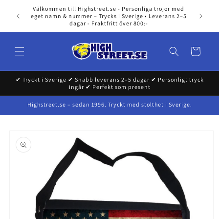
Skip to
Välkommen till Highstreet.se - Personliga tröjor med
content
eget namn & nummer – Trycks i Sverige • Leverans 2–5
dagar - Fraktfritt över 800:-
Cart
✔ Tryckt i Sverige ✔ Snabb leverans 2–5 dagar ✔ Personligt tryck
ingår ✔ Perfekt som present
Highstreet.se – sedan 1996. Tryckt med stolthet i Sverige.
Skip to
product
information