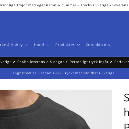
ersonliga tröjor med eget namn & nummer – Trycks i Sverige • Leverans 2
Yrke & Hobby
Hund
Produkter
Kontakta oss
Sverige ✔ Snabb leverans 2–5 dagar ✔ Personligt tryck ingår ✔ Perfekt
Highstreet.se – sedan 1996. Tryckt med stolthet i Sverige.
S
P