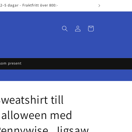
–5 dagar - Fraktfritt över 800:-
Log
Cart
in
 som present
weatshirt till
halloween med
ennywise, Jigsaw