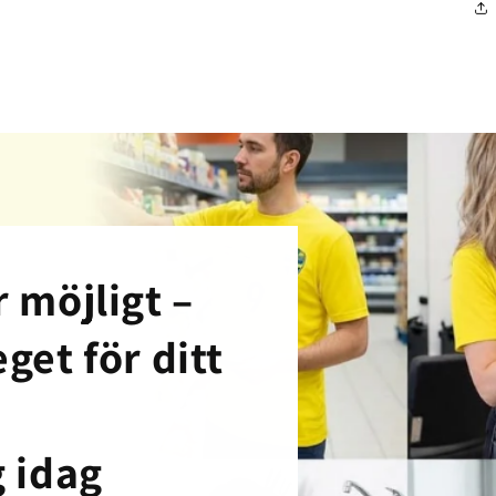
 möjligt –
get för ditt
g idag