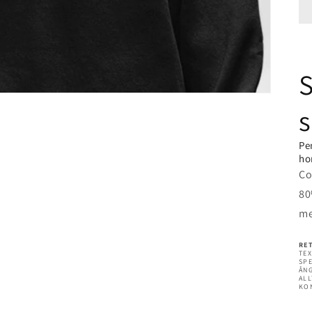
S
s
Pe
ho
Co
80
me
RE
TEX
SPE
ÅN
ALL
KO