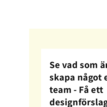
Se vad som är
skapa något e
team -
Få ett
designförsla