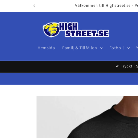
Skip to
Välkommen till Highstreet.se - P
content
Hemsida
Familj & Tillfällen
Fotboll
✔ Tryckt i 
Skip to
product
information