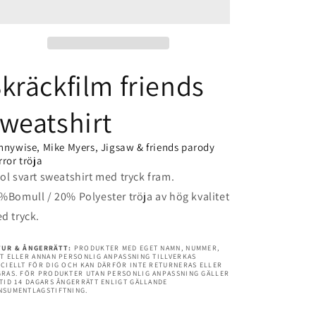
till
till
halloween
halloween
med
med
kräckfilm friends
Pennywise,
Pennywise,
Jigsaw
Jigsaw
weatshirt
&amp;
&amp;
nnywise, Mike Myers, Jigsaw & friends parody
friends
friends
rror tröja
ol svart sweatshirt med tryck fram.
%Bomull / 20% Polyester tröja av hög kvalitet
d tryck.
TUR & ÅNGERRÄTT:
PRODUKTER MED EGET NAMN, NUMMER,
T ELLER ANNAN PERSONLIG ANPASSNING TILLVERKAS
CIELLT FÖR DIG OCH KAN DÄRFÖR INTE RETURNERAS ELLER
GRAS. FÖR PRODUKTER UTAN PERSONLIG ANPASSNING GÄLLER
TID 14 DAGARS ÅNGERRÄTT ENLIGT GÄLLANDE
NSUMENTLAGSTIFTNING.