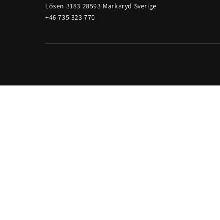
Lösen 3183 28593 Markaryd Sverige
+46 735 323 770